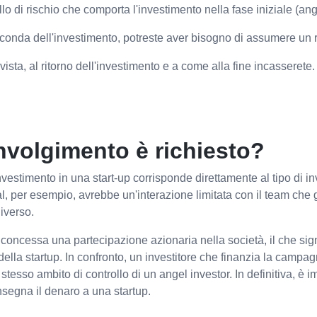
llo di rischio che comporta l'investimento nella fase iniziale (ang
econda dell'investimento, potreste aver bisogno di assumere un r
ista, al ritorno dell'investimento e a come alla fine incasserete.
involgimento è richiesto?
nvestimento in una start-up corrisponde direttamente al tipo di i
al, per esempio, avrebbe un'interazione limitata con il team che g
diverso.
e concessa una partecipazione azionaria nella società, il che sign
ella startup. In confronto, un investitore che finanzia la campa
esso ambito di controllo di un angel investor. In definitiva, è 
segna il denaro a una startup.