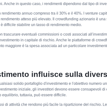
. Anche in questo caso, i rendimenti dipendono dal tipo di inve
n rendimento annuo compreso tra il 30% e il 40%. I venture capita
i rendimento atteso più elevato. Il crowdfunding azionario è una s
 difficile stabilire un tasso di rendimento medio.
on trascurare eventuali commissioni o costi associati all'invest
nvestimento in capitale di rischio. Anche le piattaforme di crowd
nto maggiore è la spesa associata ad un particolare investimento,
stimento influisce sulla diver
qualsiasi solido portafoglio d'investimento e l'obiettivo numero u
vestimento iniziale, gli investitori devono essere consapevoli d
to equilibrio, tuttavia, può essere difficile.
assi di attività che rendono più facile la ripartizione del rischio