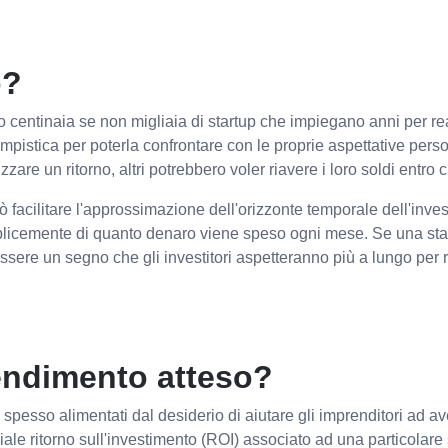
o?
o centinaia se non migliaia di startup che impiegano anni per rea
mpistica per poterla confrontare con le proprie aspettative pers
zzare un ritorno, altri potrebbero voler riavere i loro soldi entro 
ò facilitare l'approssimazione dell'orizzonte temporale dell'inve
mplicemente di quanto denaro viene speso ogni mese. Se una start
ssere un segno che gli investitori aspetteranno più a lungo per
 rendimento atteso?
 spesso alimentati dal desiderio di aiutare gli imprenditori ad a
enziale ritorno sull'investimento (ROI) associato ad una particolare