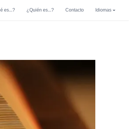
é es...?
¿Quién es...?
Contacto
Idiomas