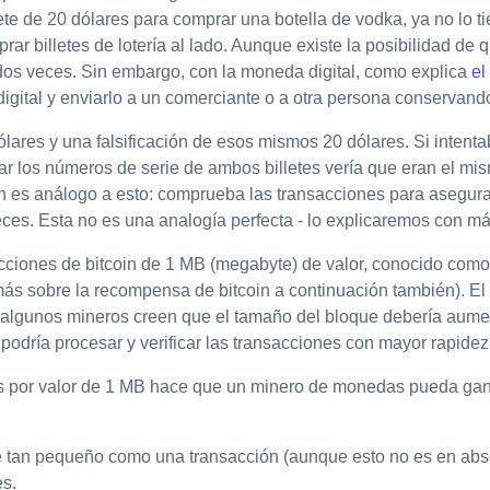
ete de 20 dólares para comprar una botella de vodka, ya no lo t
ar billetes de lotería al lado. Aunque existe la posibilidad de
dos veces. Sin embargo, con la moneda digital, como explica
el
digital y enviarlo a un comerciante o a otra persona conservando 
lares y una falsificación de esos mismos 20 dólares. Si intenta
rar los números de serie de ambos billetes vería que eran el mis
in es análogo a esto: comprueba las transacciones para asegura
es. Esta no es una analogía perfecta - lo explicaremos con más
cciones de bitcoin de 1 MB (megabyte) de valor, conocido como
s sobre la recompensa de bitcoin a continuación también). El l
 algunos mineros creen que el tamaño del bloque debería aumen
n podría procesar y verificar las transacciones con mayor rapidez
s por valor de 1 MB hace que un minero de monedas pueda ganar
 tan pequeño como una transacción (aunque esto no es en abso
es.