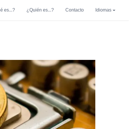
é es...?
¿Quién es...?
Contacto
Idiomas