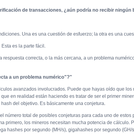
ificación de transacciones, ¿aún podría no recibir ningún b
ndiciones. Una es una cuestión de esfuerzo; la otra es una cues
Esta es la parte fácil.
a la respuesta correcta, o la más cercana, a un problema numér
recta a un problema numérico"?"
lculos avanzados involucrados. Puede que hayas oído que los m
 que en realidad están haciendo es tratar de ser el primer min
l hash del objetivo. Es básicamente una conjetura.
el número total de posibles conjeturas para cada uno de estos p
a primero, los mineros necesitan mucha potencia de cálculo. Pa
ega hashes por segundo (MH/s), gigahashes por segundo (GH/s)