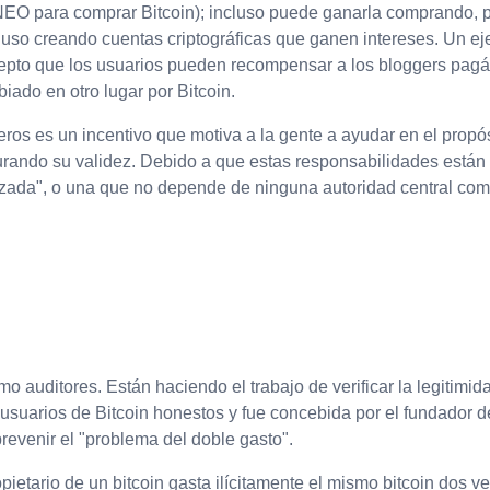
 NEO para comprar Bitcoin); incluso puede ganarla comprando, 
cluso creando cuentas criptográficas que ganen intereses. Un ej
epto que los usuarios pueden recompensar a los bloggers pagán
do en otro lugar por Bitcoin.
os es un incentivo que motiva a la gente a ayudar en el propósit
gurando su validez. Debido a que estas responsabilidades están 
lizada", o una que no depende de ninguna autoridad central com
 auditores. Están haciendo el trabajo de verificar la legitimid
uarios de Bitcoin honestos y fue concebida por el fundador de 
revenir el "problema del doble gasto".
pietario de un bitcoin gasta ilícitamente el mismo bitcoin dos v