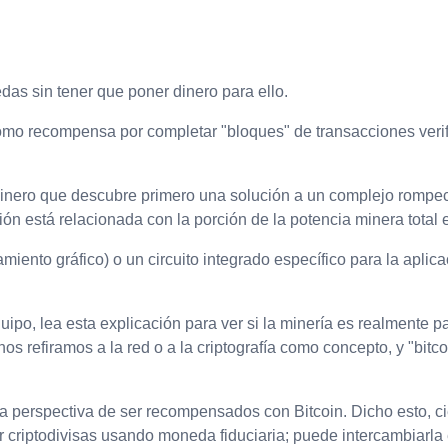
as sin tener que poner dinero para ello.
como recompensa por completar "bloques" de transacciones ver
nero que descubre primero una solución a un complejo rompec
ión está relacionada con la porción de la potencia minera total e
ento gráfico) o un circuito integrado específico para la aplica
equipo, lea esta explicación para ver si la minería es realmente
nos refiramos a la red o a la criptografía como concepto, y "bit
 la perspectiva de ser recompensados con Bitcoin. Dicho esto, c
r criptodivisas usando moneda fiduciaria; puede intercambiarl