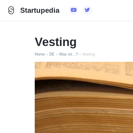
Startupedia
Vesting
Home
»
DE
»
Was ist...?
»
Vesting