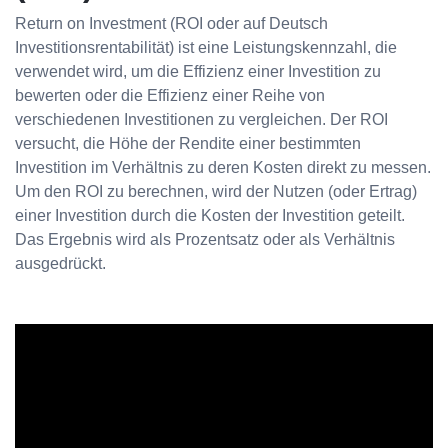
Return on Investment (ROI oder auf Deutsch
Investitionsrentabilität) ist eine Leistungskennzahl, die
verwendet wird, um die Effizienz einer Investition zu
bewerten oder die Effizienz einer Reihe von
verschiedenen Investitionen zu vergleichen. Der ROI
versucht, die Höhe der Rendite einer bestimmten
Investition im Verhältnis zu deren Kosten direkt zu messen.
Um den ROI zu berechnen, wird der Nutzen (oder Ertrag)
einer Investition durch die Kosten der Investition geteilt.
Das Ergebnis wird als Prozentsatz oder als Verhältnis
ausgedrückt.