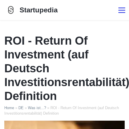
Startupedia
ROI - Return Of
Investment (auf
Deutsch
Investitionsrentabilität
Definition
Home
»
DE
»
Was ist...?
»
ROI - Return Of Investment (auf Deutsch
Investitionsrentabilität) Definition