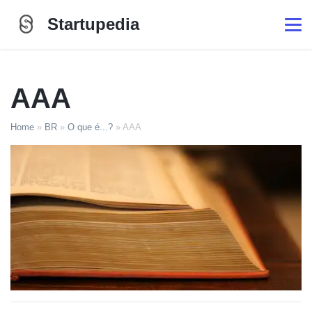
Startupedia
AAA
Home
»
BR
»
O que é...?
»
AAA